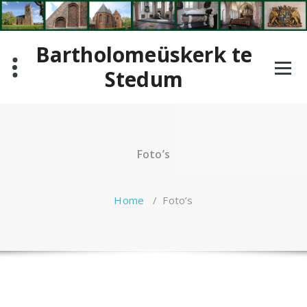
Ga
naar
de
Bartholomeüskerk te
inhoud
Stedum
Foto’s
Home
/
Foto’s