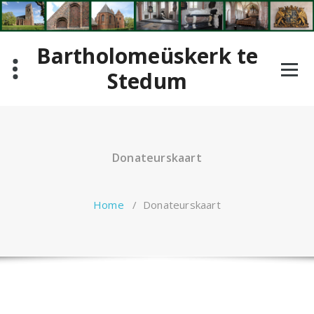
Ga
naar
de
Bartholomeüskerk te
inhoud
Stedum
Donateurskaart
Home
/
Donateurskaart