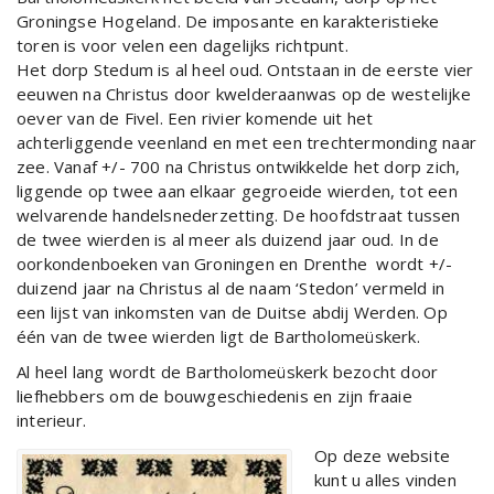
Groningse Hogeland. De imposante en karakteristieke
toren is voor velen een dagelijks richtpunt.
Het dorp Stedum is al heel oud. Ontstaan in de eerste vier
eeuwen na Christus door kwelderaanwas op de westelijke
oever van de Fivel. Een rivier komende uit het
achterliggende veenland en met een trechtermonding naar
zee. Vanaf +/- 700 na Christus ontwikkelde het dorp zich,
liggende op twee aan elkaar gegroeide wierden, tot een
welvarende handelsnederzetting. De hoofdstraat tussen
de twee wierden is al meer als duizend jaar oud. In de
oorkondenboeken van Groningen en Drenthe
wordt +/-
duizend jaar na Christus al de naam ‘Stedon’ vermeld in
een lijst van inkomsten van de Duitse abdij Werden. Op
één van de twee wierden ligt de Bartholomeüskerk.
Al heel lang wordt de Bartholomeüskerk bezocht door
liefhebbers om de bouwgeschiedenis en zijn fraaie
interieur.
Op deze website
kunt u alles vinden