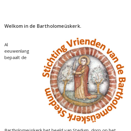
Welkom in de Bartholomeüskerk.
Al
eeuwenlang
bepaalt de
Bartholomeüskerk het beeld van Stedum, dorp op het