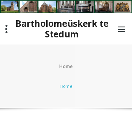
Ga
naar
de
Bartholomeüskerk te
inhoud
Stedum
Home
Home